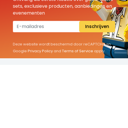
sets, exclusieve producten, aanbiedingen en
evenementen
Inschrijven
Deze website wordt beschermd door reCAPTCHA en
Google
Privacy Policy
and
Terms of Service
apply.
THEMA'S
Classic
Friends
City
Minifigures