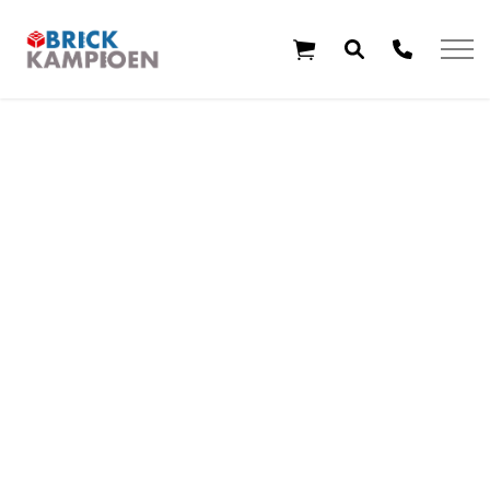
Overslaan en ga direct naar de inhoud
Home
Thema's
Leeftijd
Aanbiedingen
Exclusieve sets