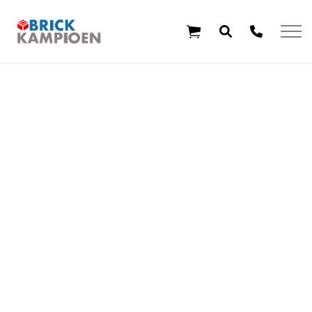
Overslaan en ga direct naar de inhoud
Home
Thema's
Leeftijd
Aanbiedingen
Exclusieve sets