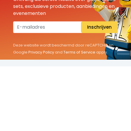
sets, exclusieve producten, aanbiedingen en
evenementen
Inschrijven
Deze website wordt beschermd door reCAPTCHA en
Google
Privacy Policy
and
Terms of Service
apply.
THEMA'S
Classic
Friends
City
Minifigures