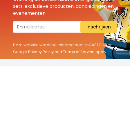
sets, exclusieve producten, aanbiedingen en
evenementen
Inschrijven
Deze website wordt beschermd door reCAPTCHA en
Google
Privacy Policy
and
Terms of Service
apply.
THEMA'S
Classic
Friends
City
Minifigures