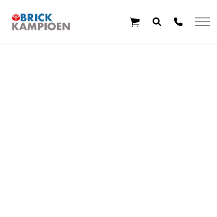
Overslaan en ga direct naar de inhoud
Home
Thema's
Leeftijd
Aanbiedingen
Exclusieve sets