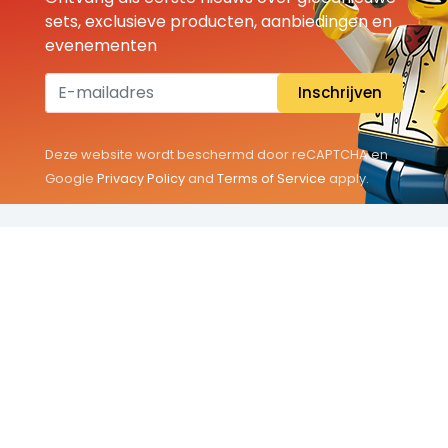
sets, exclusieve producten, aanbiedingen en
evenementen
Inschrijven
Deze website wordt beschermd door reCAPTCHA en
Google
Privacy Policy
and
Terms of Service
apply.
THEMA'S
Classic
Friends
City
Minifigures