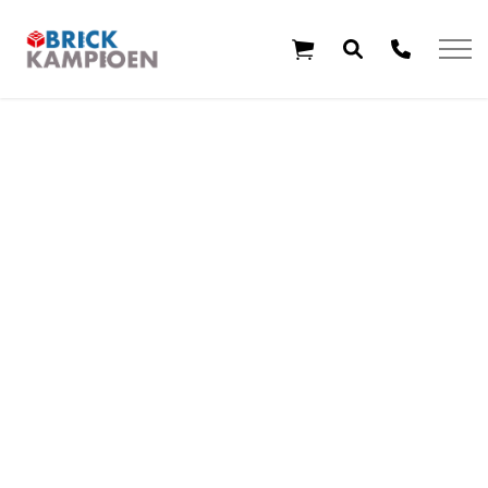
Overslaan en ga direct naar de inhoud
Home
Thema's
Leeftijd
Aanbiedingen
Exclusieve sets