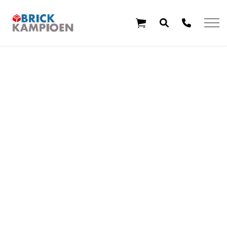
Overslaan en ga direct naar de inhoud
Home
Thema's
Leeftijd
Aanbiedingen
Exclusieve sets