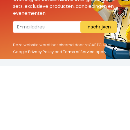
sets, exclusieve producten, aanbiedingen en
evenementen
Inschrijven
Deze website wordt beschermd door reCAPTCHA en
Google
Privacy Policy
and
Terms of Service
apply.
THEMA'S
Classic
Friends
City
Minifigures