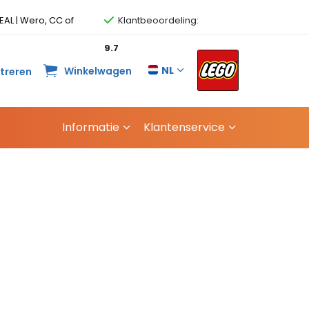
EAL | Wero, CC of
Klantbeoordeling:
9.7
NL
Winkelwagen
streren
Informatie
Klantenservice