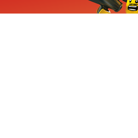
ieuwe sets, exclusieve
enten
Inschrijven
CHA en Google
Privacy
KLANTENSE
Mindstorms
Contact Op