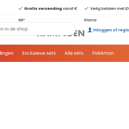
Overslaan en ga direct naar de inhoud
Gratis verzending
vanaf €
Veilig betalen met iD
99*
Klarna
Inloggen of regi
dingen
Exclusieve sets
Alle sets
Pokémon