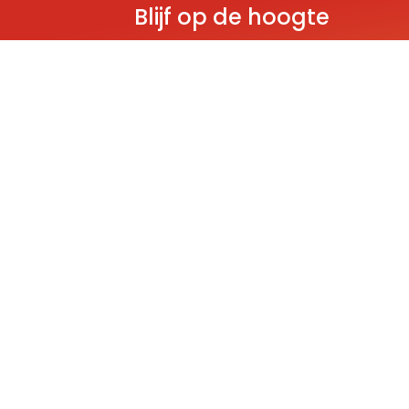
Blijf op de hoogte
Ontvang als eerste nieuws over gloedn
producten, aanbiedingen en evenem
Deze website wordt beschermd door reCAPT
Policy
and
Terms of Service
apply.
THEMA'S
Classic
Ninjago