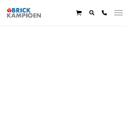
Overslaan en ga direct naar de inhoud
Home
Thema's
Leeftijd
Aanbiedingen
Exclusieve sets