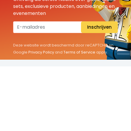
sets, exclusieve producten, aanbiedingen en
evenementen
Inschrijven
Deze website wordt beschermd door reCAPTCHA en
Google
Privacy Policy
and
Terms of Service
apply.
THEMA'S
Classic
Friends
City
Minifigures