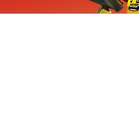
ieuwe sets, exclusieve
enten
Inschrijven
CHA en Google
Privacy
KLANTENSE
Mindstorms
Contact Op