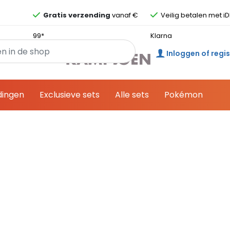
Overslaan en ga direct naar de inhoud
Gratis verzending
vanaf €
Veilig betalen met iD
99*
Klarna
Inloggen of regi
dingen
Exclusieve sets
Alle sets
Pokémon