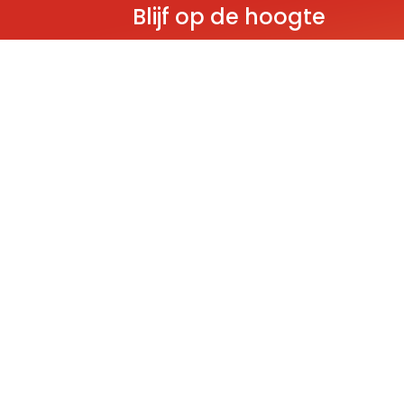
Blijf op de hoogte
Ontvang als eerste nieuws over gloedn
producten, aanbiedingen en evenem
Deze website wordt beschermd door reCAPT
Policy
and
Terms of Service
apply.
THEMA'S
Classic
Ninjago