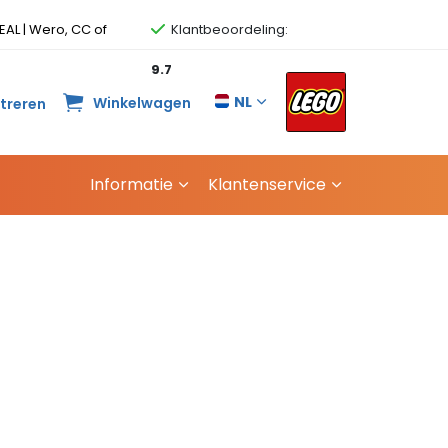
EAL | Wero, CC of
Klantbeoordeling:
9.7
NL
Winkelwagen
streren
Informatie
Klantenservice