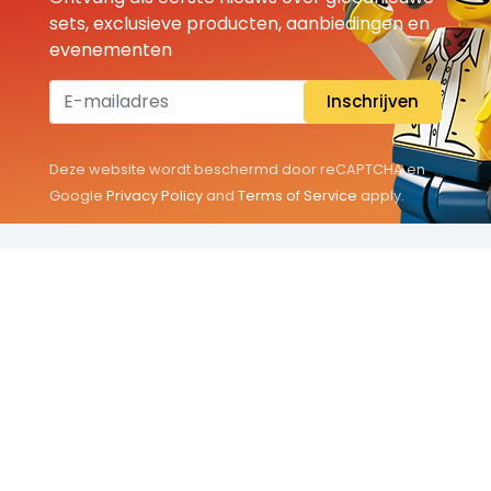
sets, exclusieve producten, aanbiedingen en
evenementen
Inschrijven
Deze website wordt beschermd door reCAPTCHA en
Google
Privacy Policy
and
Terms of Service
apply.
THEMA'S
Classic
Friends
City
Minifigures