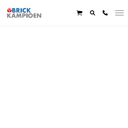
Overslaan en ga direct naar de inhoud
Home
Thema's
Leeftijd
Aanbiedingen
Exclusieve sets