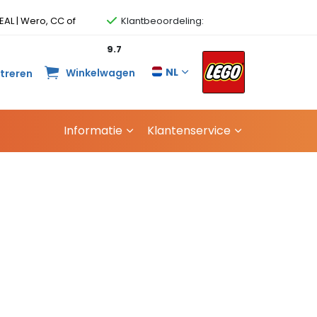
EAL | Wero, CC of
Klantbeoordeling:
9.7
NL
Winkelwagen
streren
Informatie
Klantenservice