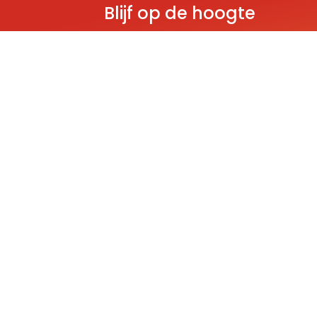
Blijf op de hoogte
Ontvang als eerste nieuws over gloedn
producten, aanbiedingen en evenem
Deze website wordt beschermd door reCAPT
Policy
and
Terms of Service
apply.
THEMA'S
Classic
Ninjago