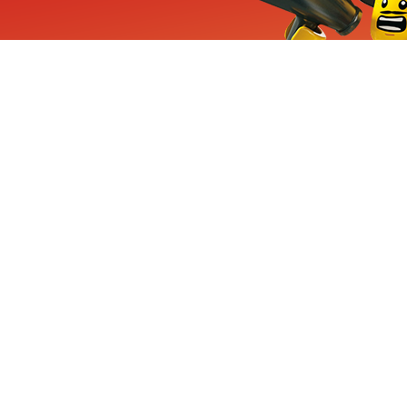
ieuwe sets, exclusieve
enten
Inschrijven
CHA en Google
Privacy
KLANTENSE
Mindstorms
Contact Op