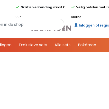
Overslaan en ga direct naar de inhoud
Gratis verzending
vanaf €
Veilig betalen met iD
99*
Klarna
Inloggen of regi
dingen
Exclusieve sets
Alle sets
Pokémon