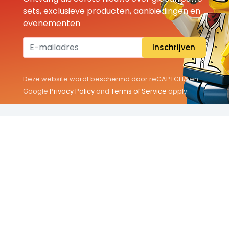
sets, exclusieve producten, aanbiedingen en
evenementen
Inschrijven
Deze website wordt beschermd door reCAPTCHA en
Google
Privacy Policy
and
Terms of Service
apply.
THEMA'S
Classic
Friends
City
Minifigures