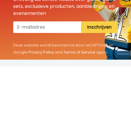
sets, exclusieve producten, aanbiedingen en
evenementen
Inschrijven
Deze website wordt beschermd door reCAPTCHA en
Google
Privacy Policy
and
Terms of Service
apply.
THEMA'S
Classic
Friends
City
Minifigures