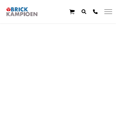
Overslaan en ga direct naar de inhoud
Home
Thema's
Leeftijd
Aanbiedingen
Exclusieve sets