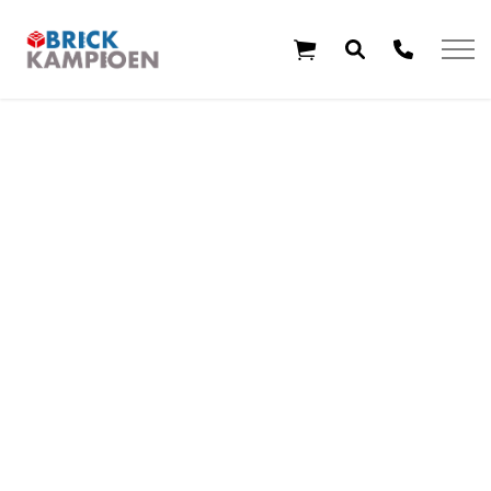
Overslaan en ga direct naar de inhoud
Home
Thema's
Leeftijd
Aanbiedingen
Exclusieve sets