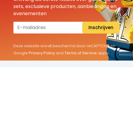
sets, exclusieve producten, aanbiedingen en
evenementen
Inschrijven
Deze website wordt beschermd door reCAPTCHA en
Google
Privacy Policy
and
Terms of Service
apply.
THEMA'S
Classic
Friends
City
Minifigures