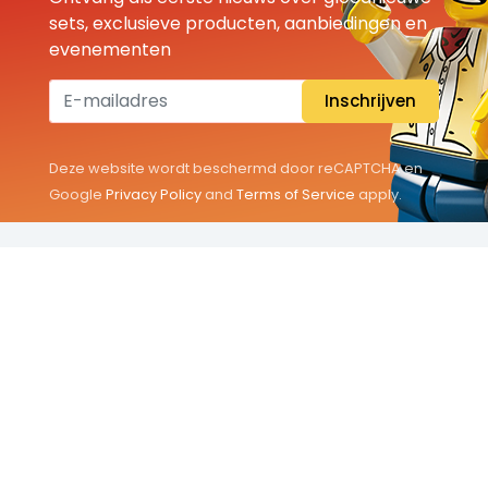
sets, exclusieve producten, aanbiedingen en
evenementen
Inschrijven
Deze website wordt beschermd door reCAPTCHA en
Google
Privacy Policy
and
Terms of Service
apply.
THEMA'S
Classic
Friends
City
Minifigures