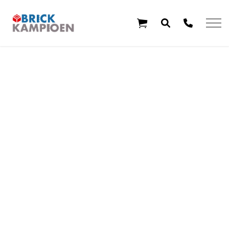
Overslaan en ga direct naar de inhoud
Home
Thema's
Leeftijd
Aanbiedingen
Exclusieve sets