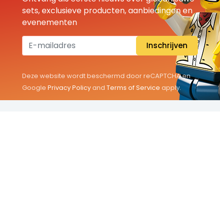
sets, exclusieve producten, aanbiedingen en
evenementen
Inschrijven
Deze website wordt beschermd door reCAPTCHA en
Google
Privacy Policy
and
Terms of Service
apply.
THEMA'S
Classic
Friends
City
Minifigures