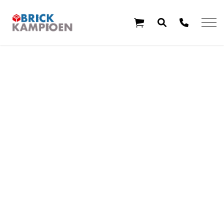
Overslaan en ga direct naar de inhoud
Home
Thema's
Leeftijd
Aanbiedingen
Exclusieve sets