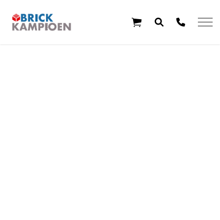
Overslaan en ga direct naar de inhoud
Home
Thema's
Leeftijd
Aanbiedingen
Exclusieve sets