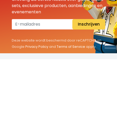
sets, exclusieve producten, aanbiedingen en
evenementen
Inschrijven
Deze website wordt beschermd door reCAPTCHA en
Google
Privacy Policy
and
Terms of Service
apply.
THEMA'S
Classic
Friends
City
Minifigures