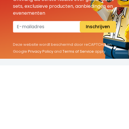
sets, exclusieve producten, aanbiedingen en
evenementen
Inschrijven
Deze website wordt beschermd door reCAPTCHA en
Google
Privacy Policy
and
Terms of Service
apply.
THEMA'S
Classic
Friends
City
Minifigures