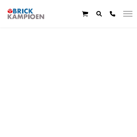
Overslaan en ga direct naar de inhoud
Home
Thema's
Leeftijd
Aanbiedingen
Exclusieve sets