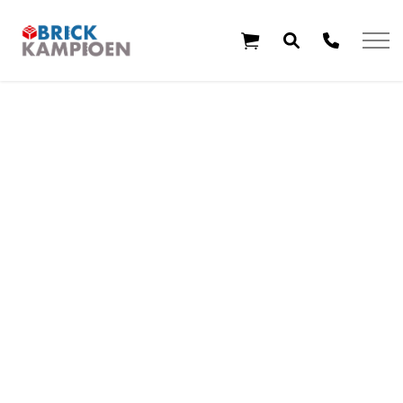
Overslaan en ga direct naar de inhoud
Home
Thema's
Leeftijd
Aanbiedingen
Exclusieve sets