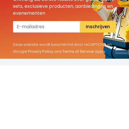
sets, exclusieve producten, aanbiedingen en
evenementen
Inschrijven
Deze website wordt beschermd door reCAPTCHA en
Google
Privacy Policy
and
Terms of Service
apply.
THEMA'S
Classic
Friends
City
Minifigures