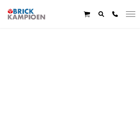
Overslaan en ga direct naar de inhoud
Home
Thema's
Leeftijd
Aanbiedingen
Exclusieve sets