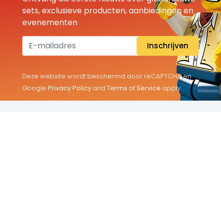
sets, exclusieve producten, aanbiedingen en
evenementen
Inschrijven
Deze website wordt beschermd door reCAPTCHA en
Google
Privacy Policy
and
Terms of Service
apply.
THEMA'S
Classic
Friends
City
Minifigures