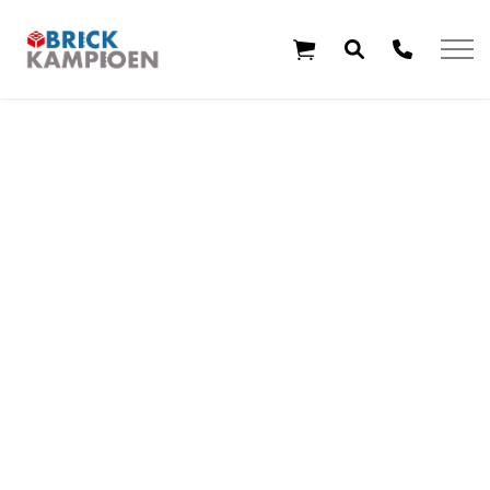
Overslaan en ga direct naar de inhoud
Home
Thema's
Leeftijd
Aanbiedingen
Exclusieve sets