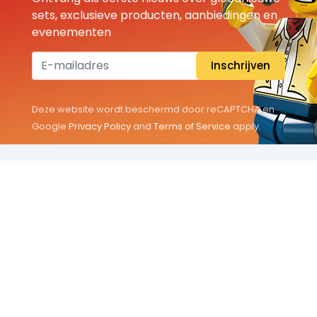
sets, exclusieve producten, aanbiedingen en
evenementen
Inschrijven
Deze website wordt beschermd door reCAPTCHA en
Google
Privacy Policy
and
Terms of Service
apply.
THEMA'S
Classic
Friends
City
Minifigures