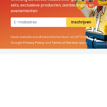
sets, exclusieve producten, aanbiedingen en
evenementen
Inschrijven
Deze website wordt beschermd door reCAPTCHA en
Google
Privacy Policy
and
Terms of Service
apply.
THEMA'S
Classic
Friends
City
Minifigures