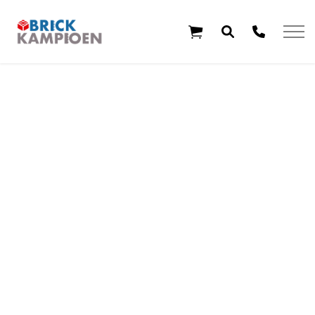
Overslaan en ga direct naar de inhoud
Home
Thema's
Leeftijd
Aanbiedingen
Exclusieve sets