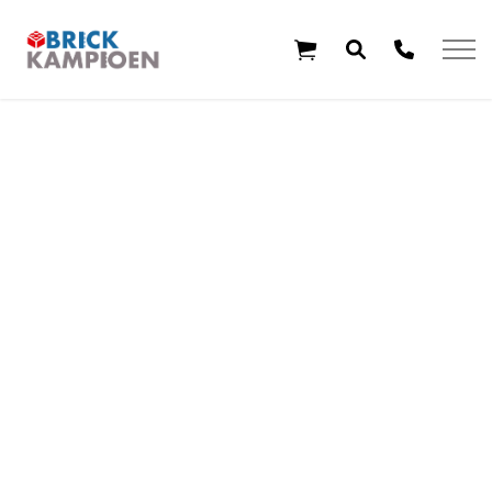
Overslaan en ga direct naar de inhoud
Home
Thema's
Leeftijd
Aanbiedingen
Exclusieve sets