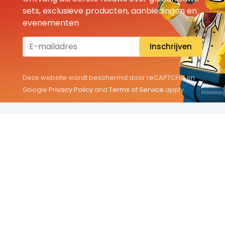
sets, exclusieve producten, aanbiedingen en
evenementen
Inschrijven
Deze website wordt beschermd door reCAPTCHA en
Google
Privacy Policy
and
Terms of Service
apply.
THEMA'S
Classic
Friends
City
Minifigures