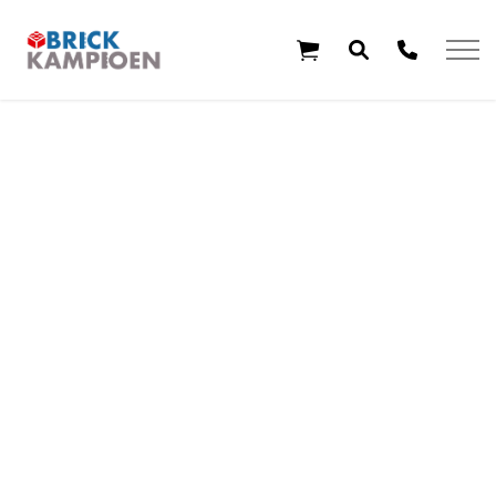
Overslaan en ga direct naar de inhoud
Home
Thema's
Leeftijd
Aanbiedingen
Exclusieve sets