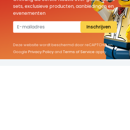
sets, exclusieve producten, aanbiedingen en
evenementen
Inschrijven
Deze website wordt beschermd door reCAPTCHA en
Google
Privacy Policy
and
Terms of Service
apply.
THEMA'S
Classic
Friends
City
Minifigures