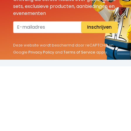
sets, exclusieve producten, aanbiedingen en
evenementen
Inschrijven
Deze website wordt beschermd door reCAPTCHA en
Google
Privacy Policy
and
Terms of Service
apply.
THEMA'S
Classic
Friends
City
Minifigures