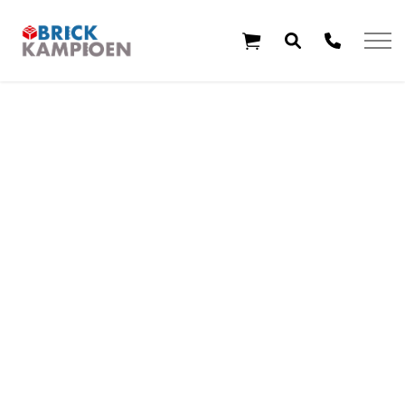
Overslaan en ga direct naar de inhoud
Home
Thema's
Leeftijd
Aanbiedingen
Exclusieve sets