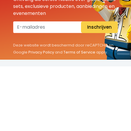
sets, exclusieve producten, aanbiedingen en
evenementen
Inschrijven
Deze website wordt beschermd door reCAPTCHA en
Google
Privacy Policy
and
Terms of Service
apply.
THEMA'S
Classic
Friends
City
Minifigures