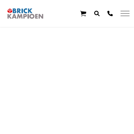
Overslaan en ga direct naar de inhoud
Home
Thema's
Leeftijd
Aanbiedingen
Exclusieve sets