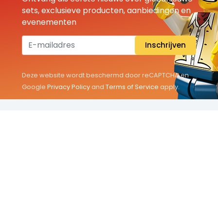
sets, exclusieve producten, aanbiedingen en
evenementen
Inschrijven
Deze website wordt beschermd door reCAPTCHA en
Google
Privacy Policy
and
Terms of Service
apply.
THEMA'S
Classic
Friends
City
Minifigures