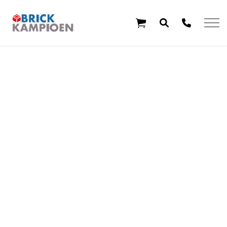
Overslaan en ga direct naar de inhoud
Home
Thema's
Leeftijd
Aanbiedingen
Exclusieve sets