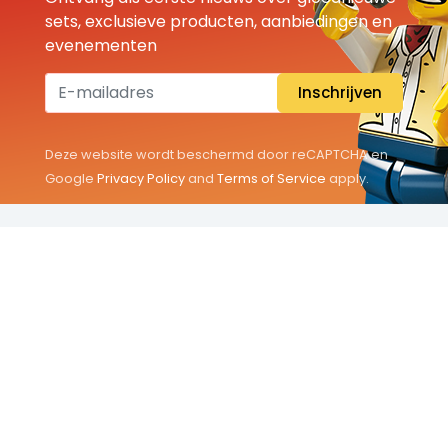
sets, exclusieve producten, aanbiedingen en
evenementen
Inschrijven
Deze website wordt beschermd door reCAPTCHA en
Google
Privacy Policy
and
Terms of Service
apply.
THEMA'S
Classic
Friends
City
Minifigures