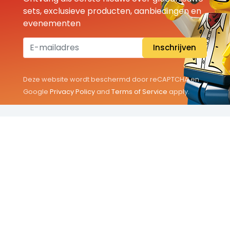
sets, exclusieve producten, aanbiedingen en
evenementen
Inschrijven
Deze website wordt beschermd door reCAPTCHA en
Google
Privacy Policy
and
Terms of Service
apply.
THEMA'S
Classic
Friends
City
Minifigures