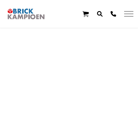
Overslaan en ga direct naar de inhoud
Home
Thema's
Leeftijd
Aanbiedingen
Exclusieve sets