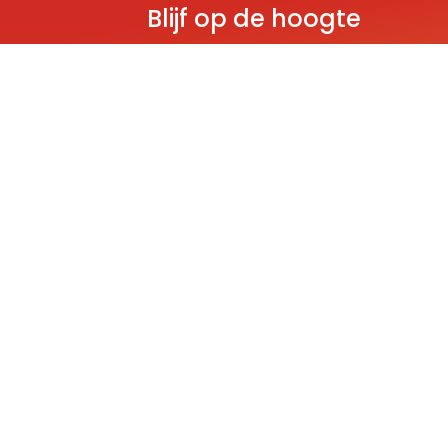
Blijf op de hoogte
Ontvang als eerste nieuws over gloedn
producten, aanbiedingen en evenem
Deze website wordt beschermd door reCAPT
Policy
and
Terms of Service
apply.
THEMA'S
Classic
Ninjago