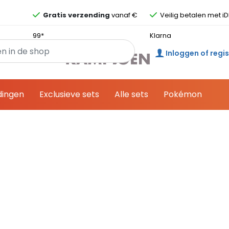
Overslaan en ga direct naar de inhoud
Gratis verzending
vanaf €
Veilig betalen met iD
99*
Klarna
Inloggen of regi
dingen
Exclusieve sets
Alle sets
Pokémon