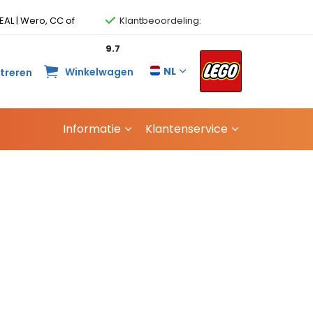
EAL | Wero, CC of
Klantbeoordeling:
9.7
NL
Winkelwagen
streren
Informatie
Klantenservice