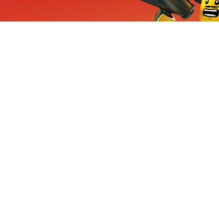
ieuwe sets, exclusieve
enten
Inschrijven
CHA en Google
Privacy
KLANTENSE
Mindstorms
Contact Op