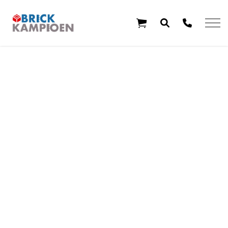
Overslaan en ga direct naar de inhoud
Home
Thema's
Leeftijd
Aanbiedingen
Exclusieve sets