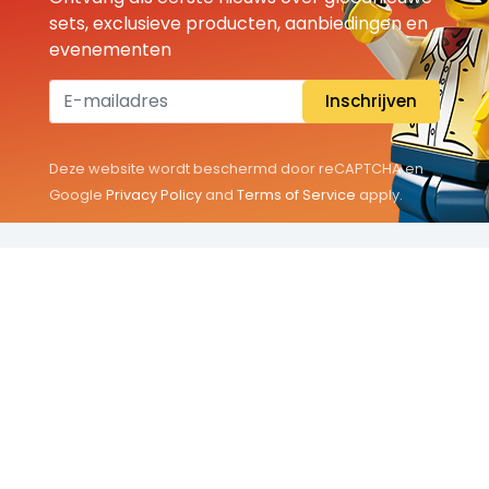
sets, exclusieve producten, aanbiedingen en
evenementen
Inschrijven
Deze website wordt beschermd door reCAPTCHA en
Google
Privacy Policy
and
Terms of Service
apply.
THEMA'S
Classic
Friends
City
Minifigures