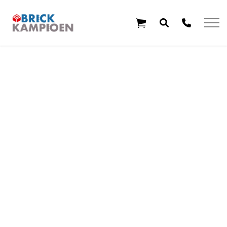
Overslaan en ga direct naar de inhoud
Home
Thema's
Leeftijd
Aanbiedingen
Exclusieve sets