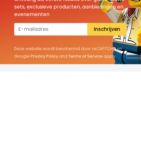
sets, exclusieve producten, aanbiedingen en
evenementen
Inschrijven
Deze website wordt beschermd door reCAPTCHA en
Google
Privacy Policy
and
Terms of Service
apply.
THEMA'S
Classic
Friends
City
Minifigures