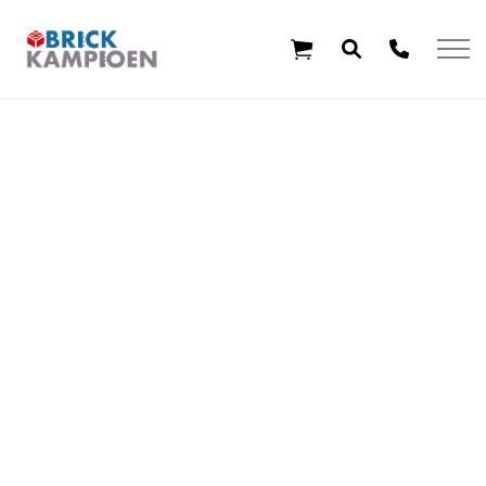
Overslaan en ga direct naar de inhoud
Home
Thema's
Leeftijd
Aanbiedingen
Exclusieve sets