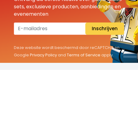
sets, exclusieve producten, aanbiedingen en
evenementen
Inschrijven
Deze website wordt beschermd door reCAPTCHA en
Google
Privacy Policy
and
Terms of Service
apply.
THEMA'S
Classic
Friends
City
Minifigures