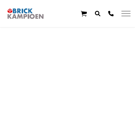
Overslaan en ga direct naar de inhoud
Home
Thema's
Leeftijd
Aanbiedingen
Exclusieve sets