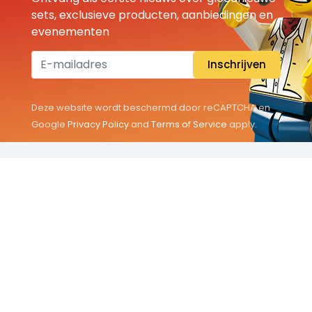
sets, exclusieve producten, aanbiedingen en
evenementen
Inschrijven
Deze website wordt beschermd door reCAPTCHA en
Google
Privacy Policy
and
Terms of Service
apply.
THEMA'S
Classic
Friends
City
Minifigures