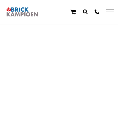
Overslaan en ga direct naar de inhoud
Home
Thema's
Leeftijd
Aanbiedingen
Exclusieve sets