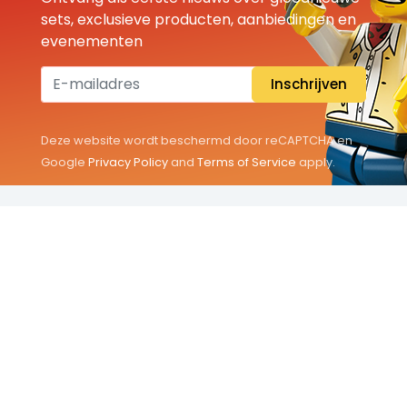
sets, exclusieve producten, aanbiedingen en
evenementen
Inschrijven
Deze website wordt beschermd door reCAPTCHA en
Google
Privacy Policy
and
Terms of Service
apply.
THEMA'S
Classic
Friends
City
Minifigures