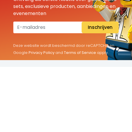
sets, exclusieve producten, aanbiedingen en
evenementen
Inschrijven
Deze website wordt beschermd door reCAPTCHA en
Google
Privacy Policy
and
Terms of Service
apply.
THEMA'S
Classic
Friends
City
Minifigures