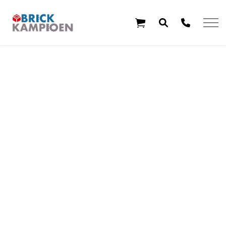
Overslaan en ga direct naar de inhoud
Home
Thema's
Leeftijd
Aanbiedingen
Exclusieve sets